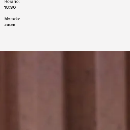
Horário:
18:30
Morada:
zoom