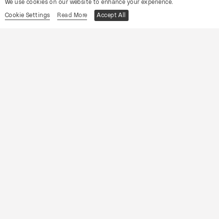
We use cookies on our website to enhance your experience.
19
Cookie Settings
Read More
Accept All
Sábado
Setembro
2026
CONVENTO DE SÃO MIGUEL DAS GAEIRAS, ÓBIDOS
OCP
Orfeu e Eurídice