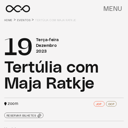
MENU
>
>
HOME
EVENTOS
TERTÚLIA COM MAJA RATKJE
19
Terça-feira
Dezembro
2023
Tertúlia com
Maja Ratkje
zoom
JOP
OCP
RESERVAR BILHETES