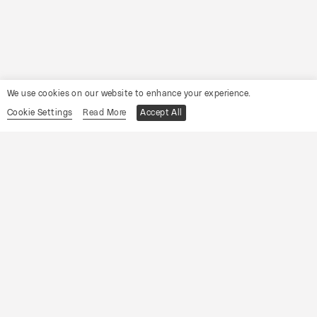
We use cookies on our website to enhance your experience.
Cookie Settings
Read More
Accept All
O
Notas de Contacto
,
ensemble inclusivo de pessoas com
deficiência cognitiva e intelectual
, pertence ao programa
solidário da Orquestra de Câmara Portuguesa – Associação
Musical (OCP-AM). A parceria estabelecida com a
CERCIOEIRAS
em 2009 desenvolve uma
visão estratégica
de cidadania ativa na inclusão e valorização artística e
social
.
A partir da Sala de Ensaios adaptada na Sede da OCP-AM,
são desenvolvidas metodologias que fomentam o
desenvolvimento de ações, direcionadas de modo a
potencializar as competências e valores como a
cooperação, a criatividade, a autonomia e a liberdade de