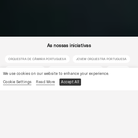
As nossas iniciativas
ORQUESTRA DE CÂMARA PORTUGUESA
JOVEM ORQUESTRA PORTUGUESA
NOTAS DE CONTACTO
ORQUESTRA DOS NAVEGADORES
SEMENTES
We use cookies on our website to enhance your experience.
FIMCO
ATIVIDADES
Cookie Settings
Read More
Accept All
Eventos
Ver todos