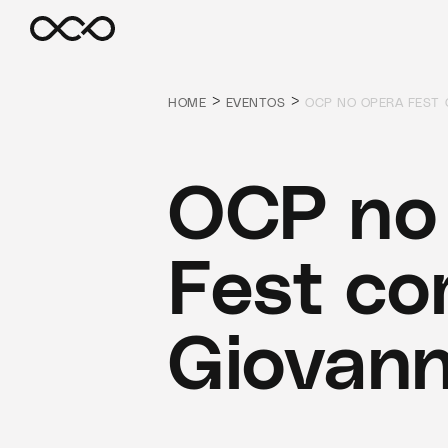
>
>
HOME
EVENTOS
OCP NO OPERA FEST 
OCP no
Fest c
Giovann