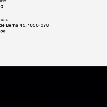
rio:
00
ada:
 de Berna 45, 1050-078
boa