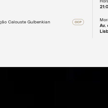
Horá
21:
Mor
ação Calouste Gulbenkian
OCP
Av.
Lis