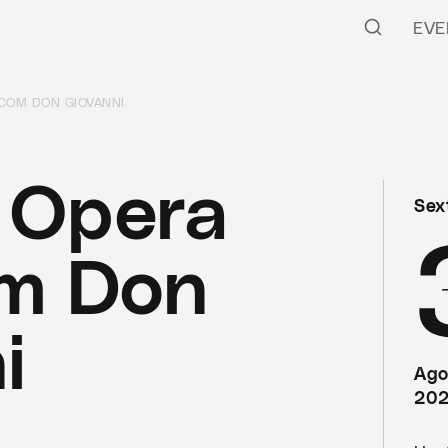
EVE
COM DON GIOVANNI
 Opera
Sex
om Don
i
Ago
20