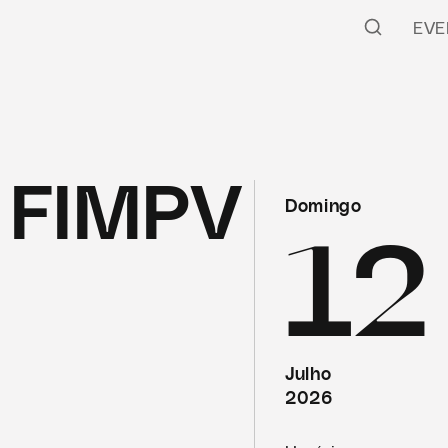
EVE
 FIMPV
Domingo
12
Julho
2026