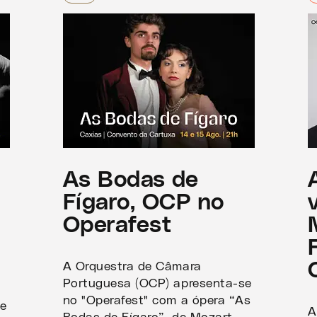
,
As Bodas de
Fígaro, OCP no
Operafest
A Orquestra de Câmara
Portuguesa (OCP) apresenta-se
no "Operafest" com a ópera “As
se
A