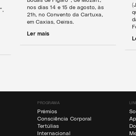
Bodas de Fígaro”, de Mozart,
(
nos dias 14 e 15 de agosto, às
”,
q
21h, no Convento da Cartuxa,
e
d
em Caxias, Oeiras.
F
Ler mais
L
PROGRAMA
LIN
a
Prémios
So
Consciência Corporal
Ap
Tertúlias
Do
Internacional
Me