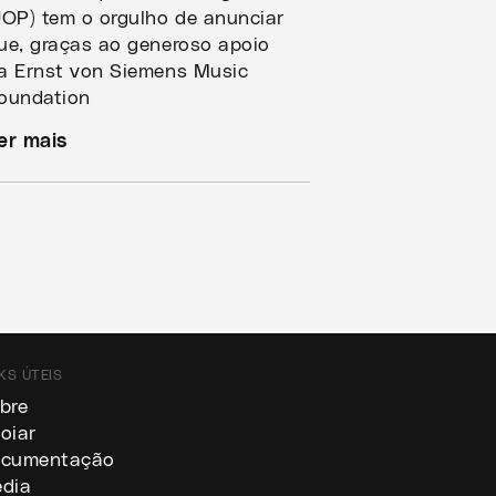
JOP) tem o orgulho de anunciar
ue, graças ao generoso apoio
a Ernst von Siemens Music
oundation
er mais
KS ÚTEIS
bre
oiar
cumentação
dia