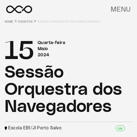
MENU
>
>
HOME
EVENTOS
SESSÃO ORQUESTRA DOS NAVEGADORES
15
Quarta-feira
Maio
2024
Sessão
Orquestra dos
Navegadores
Escola EB1/JI Porto Salvo
ON