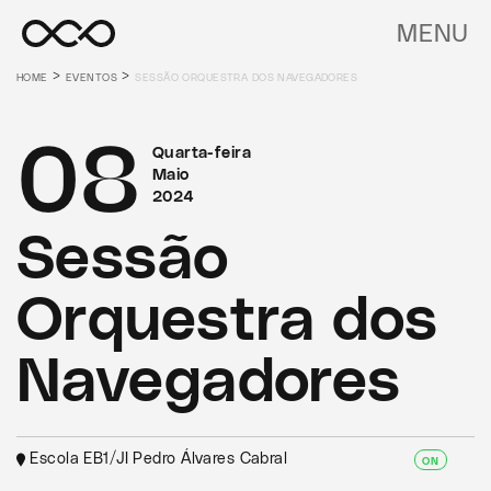
MENU
>
>
HOME
EVENTOS
SESSÃO ORQUESTRA DOS NAVEGADORES
08
Quarta-feira
Maio
2024
Sessão
Orquestra dos
Navegadores
Escola EB1/JI Pedro Álvares Cabral
ON