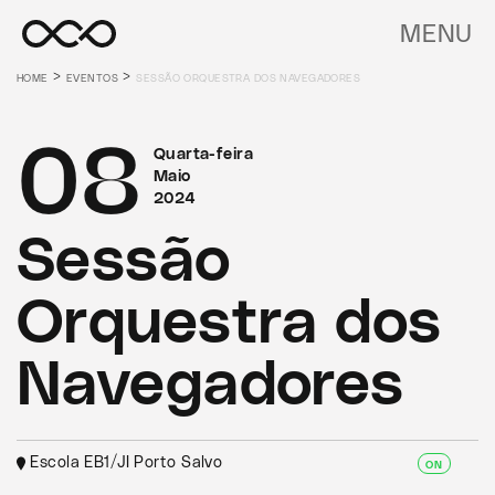
MENU
>
>
HOME
EVENTOS
SESSÃO ORQUESTRA DOS NAVEGADORES
08
Quarta-feira
Maio
2024
Sessão
Orquestra dos
Navegadores
Escola EB1/JI Porto Salvo
ON