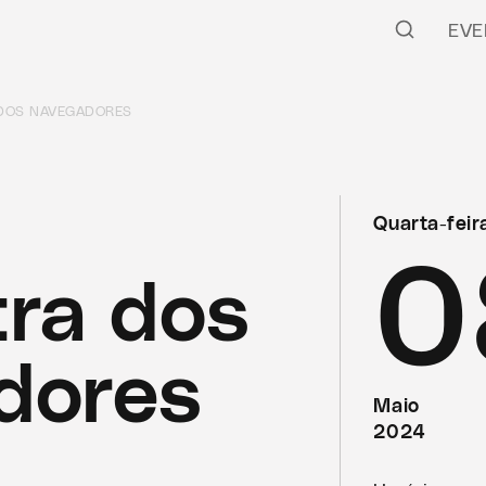
EVE
DOS NAVEGADORES
Quarta-feir
0
ra dos
dores
Maio
2024