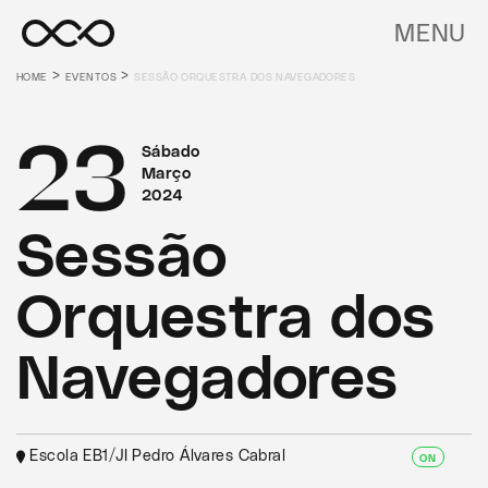
MENU
>
>
HOME
EVENTOS
SESSÃO ORQUESTRA DOS NAVEGADORES
23
Sábado
Março
2024
Sessão
Orquestra dos
Navegadores
Escola EB1/JI Pedro Álvares Cabral
ON