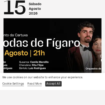
15
Sábado
Agosto
2026
We use cookies on our website to enhance your experience.
CONVENTO DA CARTUXA
Cookie Settings
Read More
Accept All
OCP
As Bodas de Fígaro
Informações