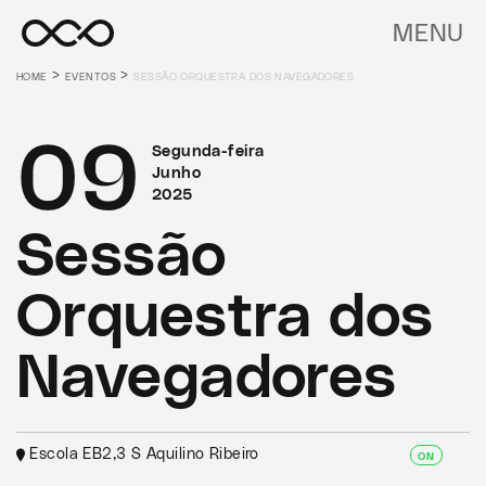
MENU
>
>
HOME
EVENTOS
SESSÃO ORQUESTRA DOS NAVEGADORES
09
Segunda-feira
Junho
2025
Sessão
Orquestra dos
Navegadores
Escola EB2,3 S Aquilino Ribeiro
ON