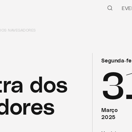
EVE
DOS NAVEGADORES
Segunda-fe
3
ra dos
dores
Março
2025