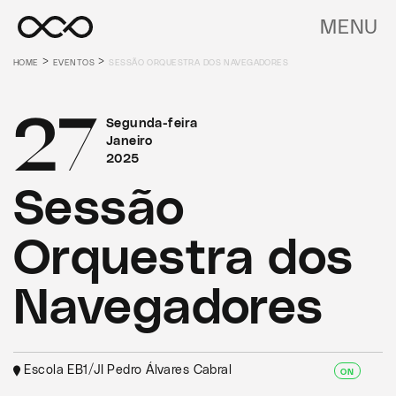
MENU
>
>
HOME
EVENTOS
SESSÃO ORQUESTRA DOS NAVEGADORES
27
Segunda-feira
Janeiro
2025
Sessão
Orquestra dos
Navegadores
Escola EB1/JI Pedro Álvares Cabral
ON