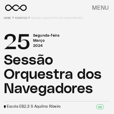
MENU
>
>
HOME
EVENTOS
SESSÃO ORQUESTRA DOS NAVEGADORES
25
Segunda-feira
Março
2024
Sessão
Orquestra dos
Navegadores
Escola EB2,3 S Aquilino Ribeiro
ON