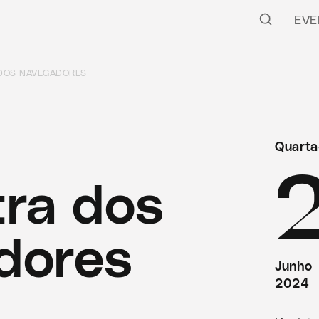
EVE
DOS NAVEGADORES
Quarta
ra dos
dores
Junho
2024