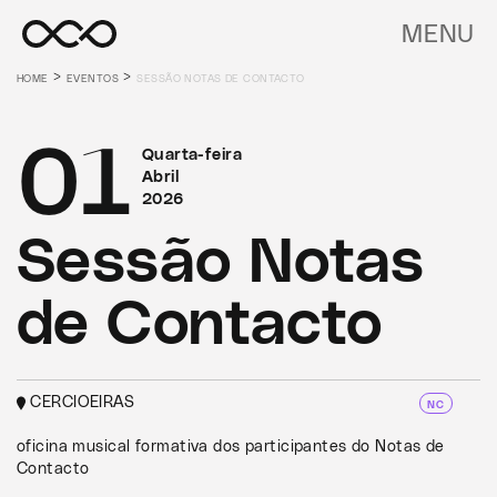
MENU
>
>
HOME
EVENTOS
SESSÃO NOTAS DE CONTACTO
01
Quarta-feira
Abril
2026
Sessão Notas
de Contacto
CERCIOEIRAS
NC
oficina musical formativa dos participantes do Notas de
Contacto