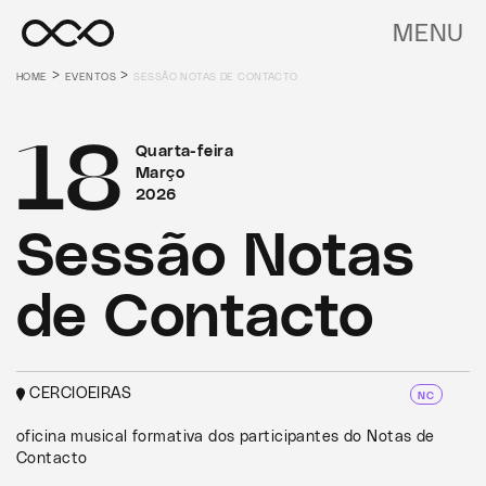
MENU
>
>
HOME
EVENTOS
SESSÃO NOTAS DE CONTACTO
18
Quarta-feira
Março
2026
Sessão Notas
de Contacto
CERCIOEIRAS
NC
oficina musical formativa dos participantes do Notas de
Contacto