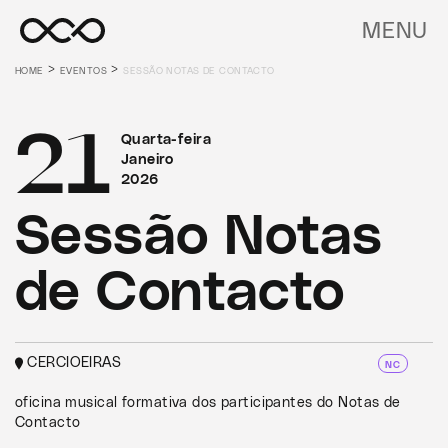
MENU
>
>
HOME
EVENTOS
SESSÃO NOTAS DE CONTACTO
21
Quarta-feira
Janeiro
2026
Sessão Notas
de Contacto
CERCIOEIRAS
NC
oficina musical formativa dos participantes do Notas de
Contacto