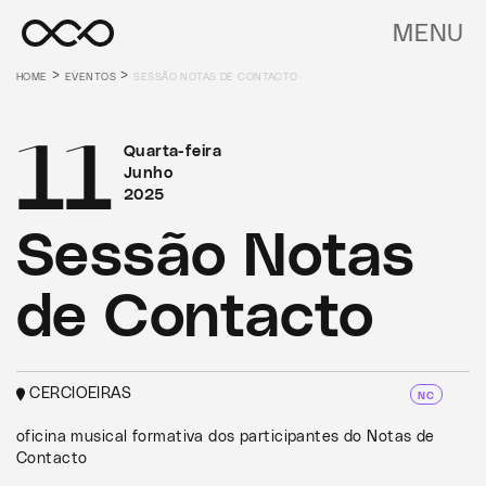
MENU
>
>
HOME
EVENTOS
SESSÃO NOTAS DE CONTACTO
11
Quarta-feira
Junho
2025
Sessão Notas
de Contacto
CERCIOEIRAS
NC
oficina musical formativa dos participantes do Notas de
Contacto