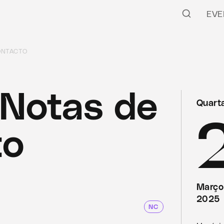
EVE
ONTACTO
Notas de
Quarta
to
Março
2025
NC