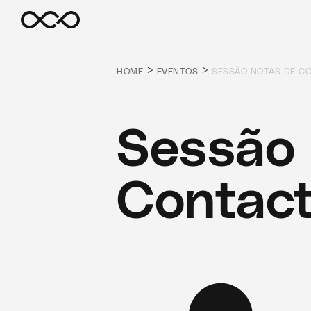
>
>
HOME
EVENTOS
SESSÃO NOTAS DE C
Sessão 
Contac