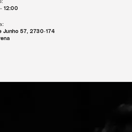
o:
- 12:00
a:
de Junho 57, 2730-174
rena