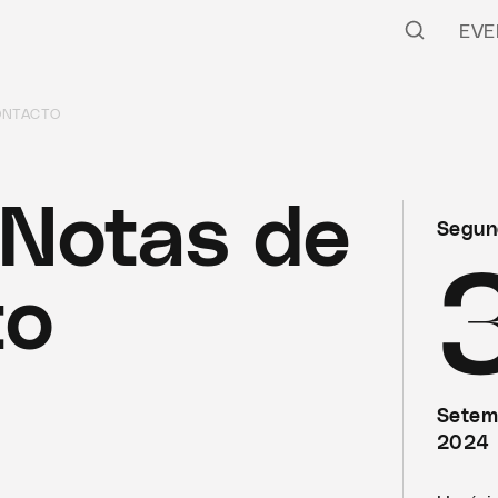
EVE
ONTACTO
Notas de
Segun
to
Setem
2024