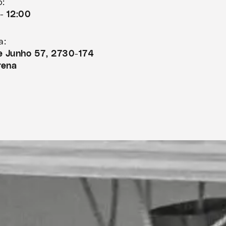
o:
- 12:00
a:
de Junho 57, 2730-174
rena