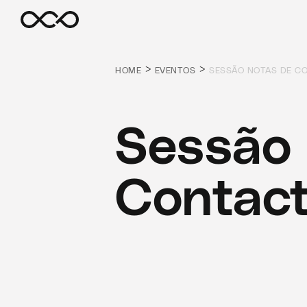
>
>
HOME
EVENTOS
SESSÃO NOTAS DE C
Sessão 
Contac