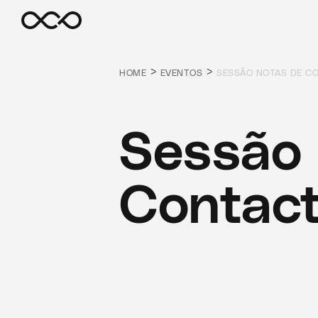
>
>
HOME
EVENTOS
SESSÃO NOTAS DE C
Sessão 
Contac