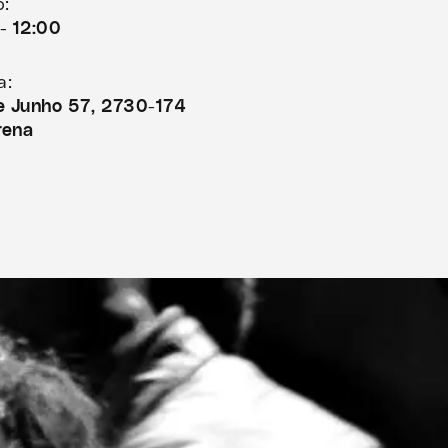
o:
- 12:00
a:
de Junho 57, 2730-174
rena