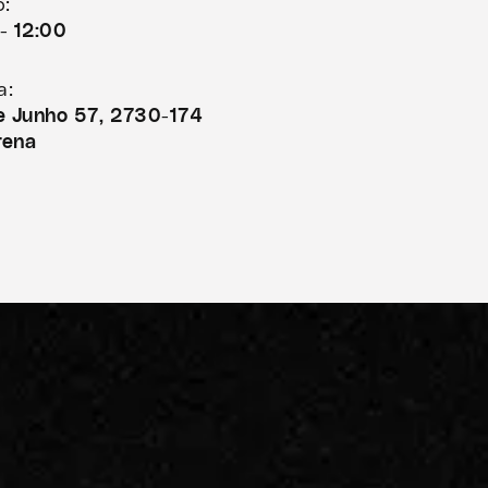
o:
- 12:00
a:
de Junho 57, 2730-174
rena