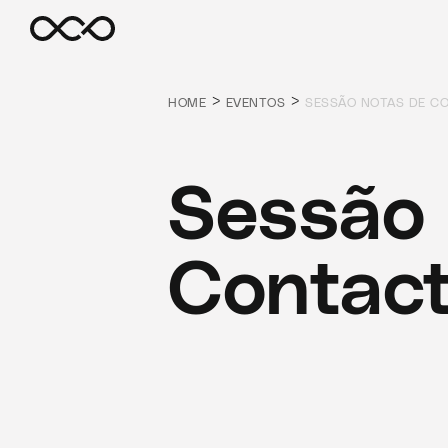
>
>
HOME
EVENTOS
SESSÃO NOTAS DE C
Sessão 
Contac