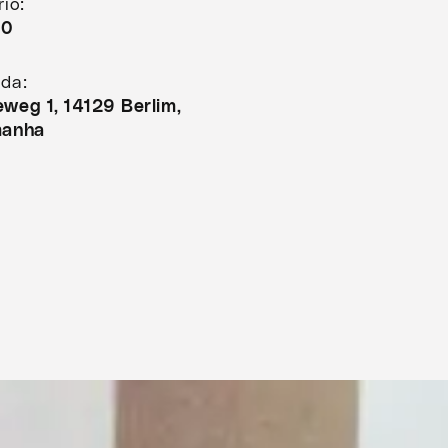
rio:
30
da:
weg 1, 14129 Berlim,
manha