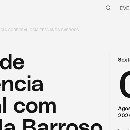
EVE
NCIA CORPORAL COM FERNANDA BARROSO
 de
Sext
ncia
l com
Ago
202
a Barroso