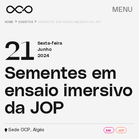
MENU
>
>
HOME
EVENTOS
SEMENTES EM ENSAIO IMERSIVO DA JOP
21
Sexta-feira
Junho
2024
Sementes em
ensaio imersivo
da JOP
Sede OCP, Algés
SM
JOP