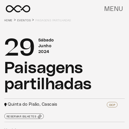
MENU
>
>
HOME
EVENTOS
PAISAGENS PARTILHADAS
29
Sábado
Junho
2024
Paisagens
partilhadas
Quinta do Pisão, Cascais
OCP
RESERVAR BILHETES