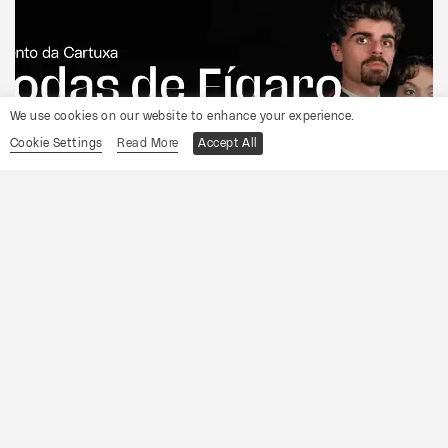
We use cookies on our website to enhance your experience.
Cookie Settings
Read More
Accept All
CONVENTO DA CARTUXA
OCP
As Bodas de Fígaro
Informações
Sábado