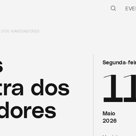
EVE
A DOS NAVEGADORES
s
Segunda-fei
1
ra dos
dores
Maio
2026