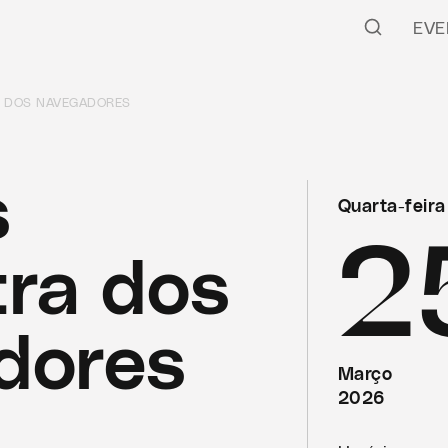
EVE
A DOS NAVEGADORES
s
Quarta-feira
2
ra dos
dores
Março
2026