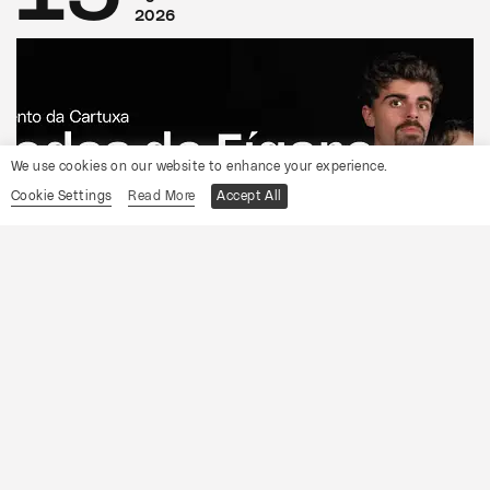
2026
We use cookies on our website to enhance your experience.
Cookie Settings
Read More
Accept All
CONVENTO DA CARTUXA
OCP
As Bodas de Fígaro
Informações