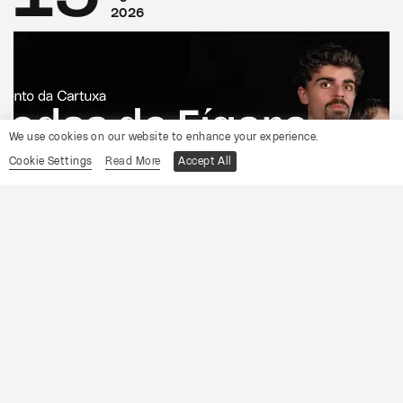
2026
We use cookies on our website to enhance your experience.
Cookie Settings
Read More
Accept All
CONVENTO DA CARTUXA
OCP
As Bodas de Fígaro
Informações