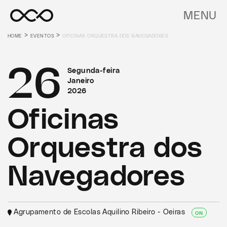
MENU
>
>
HOME
EVENTOS
OFICINAS ORQUESTRA DOS NAVEGADORES
26
Segunda-feira
Janeiro
2026
Oficinas
Orquestra dos
Navegadores
Agrupamento de Escolas Aquilino Ribeiro - Oeiras
ON