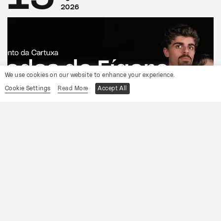
2026
We use cookies on our website to enhance your experience.
Cookie Settings
Read More
Accept All
CONVENTO DA CARTUXA
OCP
As Bodas de Fígaro
Informações