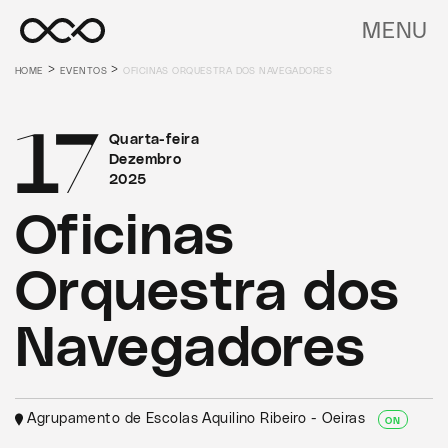
MENU
>
>
HOME
EVENTOS
OFICINAS ORQUESTRA DOS NAVEGADORES
17
Quarta-feira
Dezembro
2025
Oficinas
Orquestra dos
Navegadores
Agrupamento de Escolas Aquilino Ribeiro - Oeiras
ON