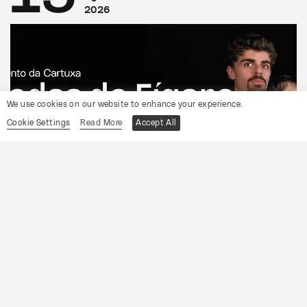
2026
We use cookies on our website to enhance your experience.
Cookie Settings
Read More
Accept All
CONVENTO DA CARTUXA
OCP
As Bodas de Fígaro
Informações