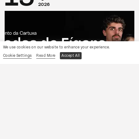
2026
We use cookies on our website to enhance your experience.
Cookie Settings
Read More
Accept All
CONVENTO DA CARTUXA
OCP
As Bodas de Fígaro
Informações