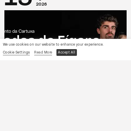
2026
We use cookies on our website to enhance your experience.
Cookie Settings
Read More
Accept All
CONVENTO DA CARTUXA
OCP
As Bodas de Fígaro
Informações