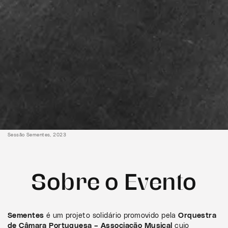
Sessão Sementes, 2023
Sobre o Evento
Sementes
é um projeto solidário promovido pela
Orquestra
de Câmara Portuguesa – Associação Musical
cujo