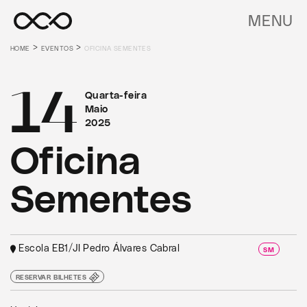
MENU
>
>
HOME
EVENTOS
OFICINA SEMENTES
14
Quarta-feira
Maio
2025
Oficina
Sementes
Escola EB1/JI Pedro Álvares Cabral
SM
RESERVAR BILHETES