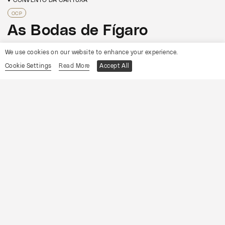
OCP
As Bodas de Fígaro
We use cookies on our website to enhance your experience.
Informações
Cookie Settings
Read More
Accept All
19
Sábado
Setembro
2026