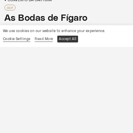
OCP
As Bodas de Fígaro
We use cookies on our website to enhance your experience.
Informações
Cookie Settings
Read More
Accept All
19
Sábado
Setembro
2026