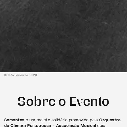
Sessão Sementes, 2023
Sobre o Evento
Sementes
é um projeto solidário promovido pela
Orquestra
de Câmara Portuguesa – Associação Musical
cujo