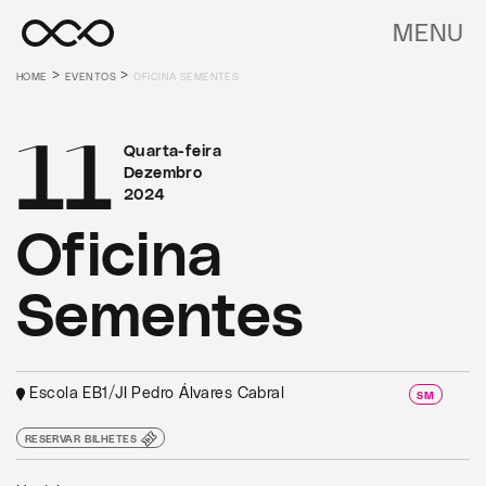
MENU
>
>
HOME
EVENTOS
OFICINA SEMENTES
11
Quarta-feira
Dezembro
2024
Oficina
Sementes
Escola EB1/JI Pedro Álvares Cabral
SM
RESERVAR BILHETES