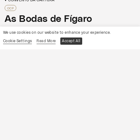
OCP
As Bodas de Fígaro
We use cookies on our website to enhance your experience.
Informações
Cookie Settings
Read More
Accept All
19
Sábado
Setembro
2026