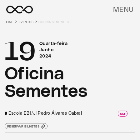
MENU
>
>
HOME
EVENTOS
OFICINA SEMENTES
19
Quarta-feira
Junho
2024
Oficina
Sementes
Escola EB1/JI Pedro Álvares Cabral
SM
RESERVAR BILHETES