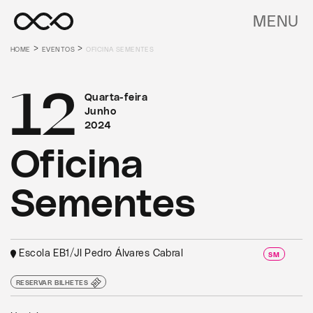
MENU
>
>
HOME
EVENTOS
OFICINA SEMENTES
12
Quarta-feira
Junho
2024
Oficina
Sementes
Escola EB1/JI Pedro Álvares Cabral
SM
RESERVAR BILHETES