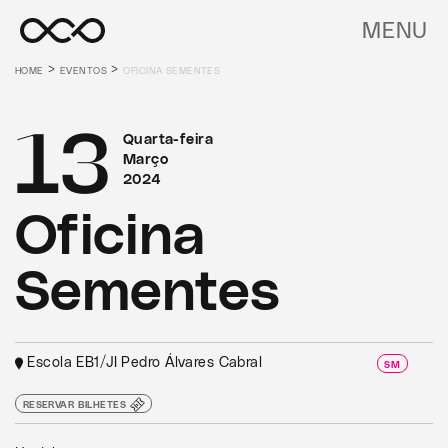
MENU
>
>
HOME
EVENTOS
OFICINA SEMENTES
13
Quarta-feira
Março
2024
Oficina
Sementes
Escola EB1/JI Pedro Álvares Cabral
SM
RESERVAR BILHETES