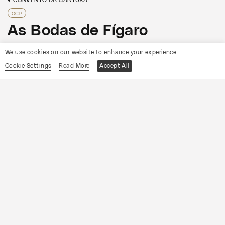
OCP
As Bodas de Fígaro
We use cookies on our website to enhance your experience.
Informações
Cookie Settings
Read More
Accept All
19
Sábado
Setembro
2026