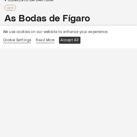
OCP
As Bodas de Fígaro
We use cookies on our website to enhance your experience.
Informações
Cookie Settings
Read More
Accept All
19
Sábado
Setembro
2026