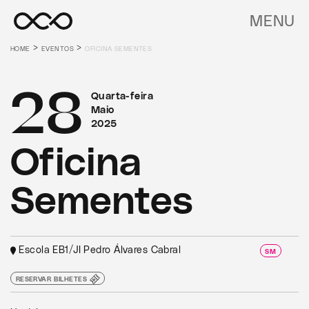
MENU
>
>
HOME
EVENTOS
OFICINA SEMENTES
28
Quarta-feira
Maio
2025
Oficina
Sementes
Escola EB1/JI Pedro Álvares Cabral
SM
RESERVAR BILHETES