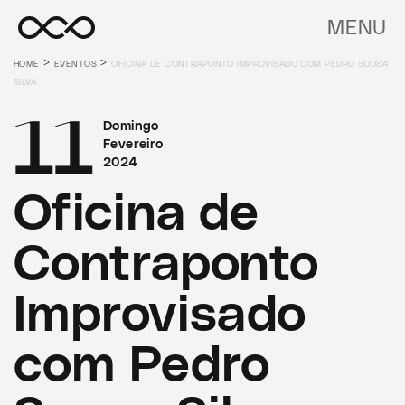
MENU
>
>
HOME
EVENTOS
OFICINA DE CONTRAPONTO IMPROVISADO COM PEDRO SOUSA
SILVA
11
Domingo
Fevereiro
2024
Oficina de
Contraponto
Improvisado
com Pedro