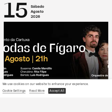
15
Sábado
Agosto
2026
We use cookies on our website to enhance your experience.
CONVENTO DA CARTUXA
Cookie Settings
Read More
Accept All
OCP
As Bodas de Fígaro