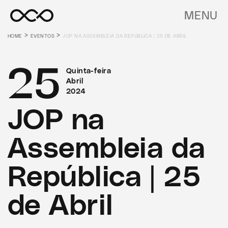
MENU
>
>
HOME
EVENTOS
JOP NA ASSEMBLEIA DA REPÚBLICA | 25 DE ABRIL
25
Quinta-feira
Abril
2024
JOP na
Assembleia da
República | 25
de Abril