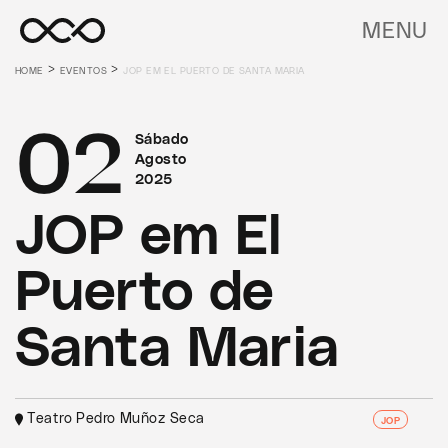
MENU
>
>
HOME
EVENTOS
JOP EM EL PUERTO DE SANTA MARIA
02
Sábado
Agosto
2025
JOP em El
Puerto de
Santa Maria
Teatro Pedro Muñoz Seca
JOP