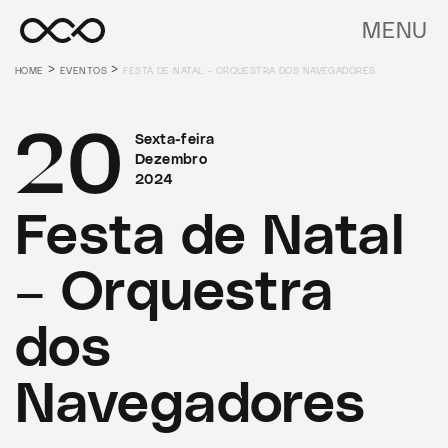
MENU
>
>
HOME
EVENTOS
FESTA DE NATAL – ORQUESTRA DOS NAVEGADORES
20
Sexta-feira
Dezembro
2024
Festa de Natal
– Orquestra
dos
Navegadores