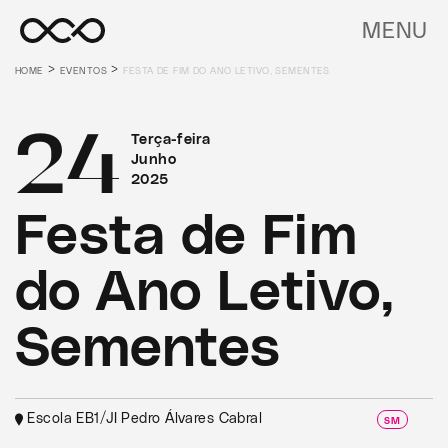
MENU
>
>
HOME
EVENTOS
FESTA DE FIM DO ANO LETIVO, SEMENTES
24
Terça-feira
Junho
2025
Festa de Fim
do Ano Letivo,
Sementes
Escola EB1/JI Pedro Álvares Cabral
SM