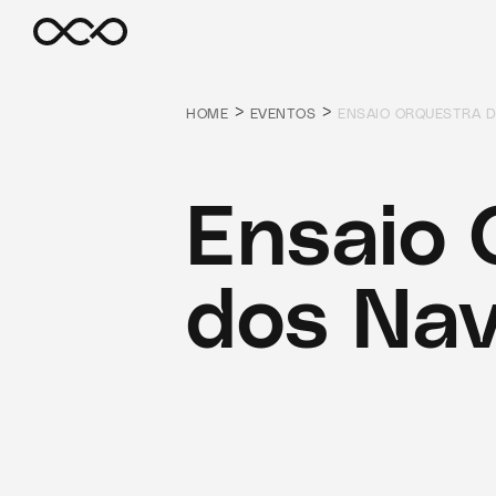
>
>
HOME
EVENTOS
ENSAIO ORQUESTRA 
Ensaio 
dos Na