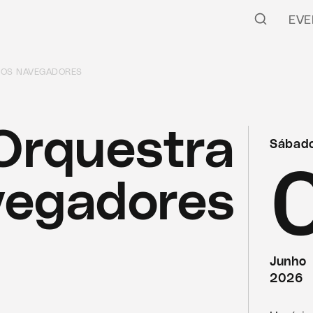
EVE
DOS NAVEGADORES
Orquestra
Sábad
vegadores
Junho
2026