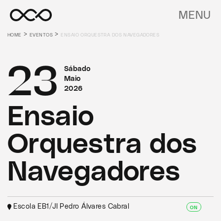
MENU
>
>
HOME
EVENTOS
ENSAIO ORQUESTRA DOS NAVEGADORES
23
Sábado
Maio
2026
Ensaio
Orquestra dos
Navegadores
Escola EB1/JI Pedro Álvares Cabral
ON