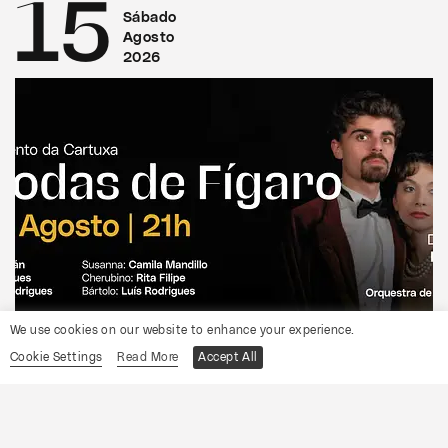
15
Sábado
Agosto
2026
We use cookies on our website to enhance your experience.
CONVENTO DA CARTUXA
Cookie Settings
Read More
Accept All
OCP
As Bodas de Fígaro
Informações