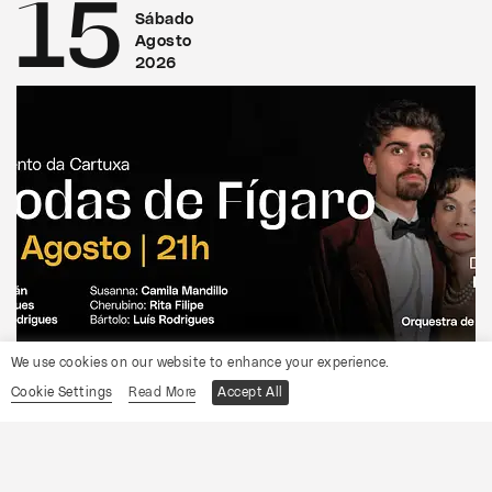
15
Sábado
Agosto
2026
We use cookies on our website to enhance your experience.
CONVENTO DA CARTUXA
Cookie Settings
Read More
Accept All
OCP
As Bodas de Fígaro
Informações