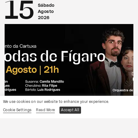
15
Sábado
Agosto
2026
We use cookies on our website to enhance your experience.
CONVENTO DA CARTUXA
Cookie Settings
Read More
Accept All
OCP
As Bodas de Fígaro
Informações