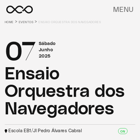
MENU
>
>
HOME
EVENTOS
ENSAIO ORQUESTRA DOS NAVEGADORES
07
Sábado
Junho
2025
Ensaio
Orquestra dos
Navegadores
Escola EB1/JI Pedro Álvares Cabral
ON